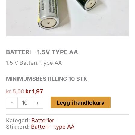
BATTERI – 1.5V TYPE AA
1.5 V Batteri. Type AA
MINIMUMSBESTILLING 10 STK
Opprinnelig
Nåværende
kr
5,00
kr
1,97
pris
pris
Batteri
Legg i handlekurv
-
+
var:
er:
-
kr 5,00.
kr 1,97.
1.5V
Kategori:
Batterier
type
Stikkord:
Batteri - type AA
AA