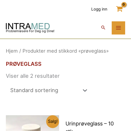
Hopp
Logg inn
rett
til
innholdet
Problemløsere For Deg og Dine!
Hjem
/ Produkter med stikkord «prøveglass»
PRØVEGLASS
Viser alle 2 resultater
Salg!
Urinprøveglass – 10