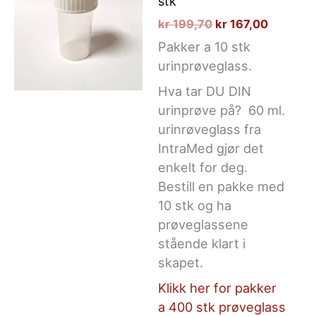
stk
Opprinnelig
Nåvære
kr
199,70
kr
167,00
pris
pris
Pakker a 10 stk
var:
er:
urinprøveglass.
kr 199,70.
kr 167,0
Hva tar DU DIN
urinprøve på? 60 ml.
urinrøveglass fra
IntraMed gjør det
enkelt for deg.
Bestill en pakke med
10 stk og ha
prøveglassene
stående klart i
skapet.
Klikk her for pakker
a 400 stk prøveglass